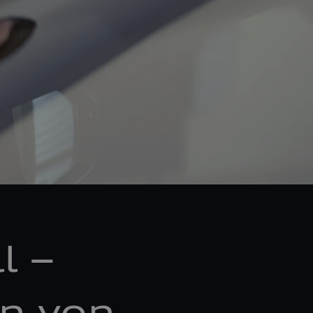
l –
n von