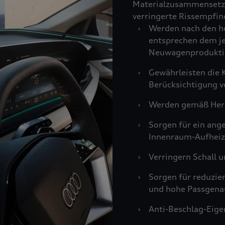
Materialzusammensetzu
verringerte Rissempfind
›
Werden nach den ho
entsprechen dem je
Neuwagenprodukti
›
Gewährleisten die K
Berücksichtigung v
›
Werden gemäß Hers
›
Sorgen für ein an
Innenraum-Aufheiz
›
Verringern Schall u
›
Sorgen für reduzie
und hohe Passgenau
›
Anti-Beschlag-Eigen