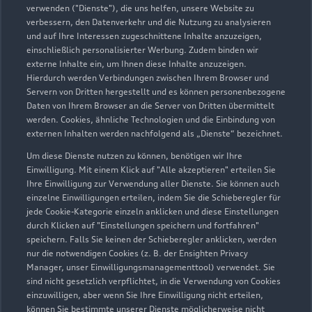
verwenden ("Dienste"), die uns helfen, unsere Website zu
2
Der gezeigte Ankaufswert spiegelt den aktuellen Ankaufswert
verbessern, den Datenverkehr und die Nutzung zu analysieren
und auf Ihre Interessen zugeschnittene Inhalte anzuzeigen,
Ihres Gebrauchten für den Ankauf oder die Inzahlungnahme
einschließlich personalisierter Werbung. Zudem binden wir
durch den Händler wider. Wir nutzen dafür sowohl DAT
externe Inhalte ein, um Ihnen diese Inhalte anzuzeigen.
Marktdaten als auch aktuelle Marktpreise. Der gezeigte Wert
Hierdurch werden Verbindungen zwischen Ihrem Browser und
dient zur Orientierung - Wert beeinflussende
Servern von Dritten hergestellt und es können personenbezogene
Regionalfaktoren, Sonderausstattungen und der individuelle
Daten von Ihrem Browser an die Server von Dritten übermittelt
werden. Cookies, ähnliche Technologien und die Einbindung von
Zustand Ihres Fahrzeugs können hier nicht vollends
externen Inhalten werden nachfolgend als „Dienste“ bezeichnet.
berücksichtigt werden. Aus diesen Gründen kann die
endgültige Bewertung erst nach einer Prüfung des Fahrzeugs
Um diese Dienste nutzen zu können, benötigen wir Ihre
Einwilligung. Mit einem Klick auf "Alle akzeptieren" erteilen Sie
durch den Audi Partner bzw. einen Kfz-Sachverständigen
Ihre Einwilligung zur Verwendung aller Dienste. Sie können auch
erfolgen.
einzelne Einwilligungen erteilen, indem Sie die Schieberegler für
jede Cookie-Kategorie einzeln anklicken und diese Einstellungen
3
Ein Angebot der Audi Leasing, Zweigniederlassung der
durch Klicken auf "Einstellungen speichern und fortfahren"
Volkswagen Leasing GmbH, Gifhorner Str. 57, 38112
speichern. Falls Sie keinen der Schieberegler anklicken, werden
Braunschweig, für Privatkunden und gewerbliche
nur die notwendigen Cookies (z. B. der Ensighten Privacy
Einzelabnehmer.
Manager, unser Einwilligungsmanagementtool) verwendet. Sie
sind nicht gesetzlich verpflichtet, in die Verwendung von Cookies
4
Diese Leistung umfasst den Anspruch auf eine begrenzte
einzuwilligen, aber wenn Sie Ihre Einwilligung nicht erteilen,
können Sie bestimmte unserer Dienste möglicherweise nicht
Übernahme der Kosten bis zu 35 Euro für Ersatzmobilität (z.B.