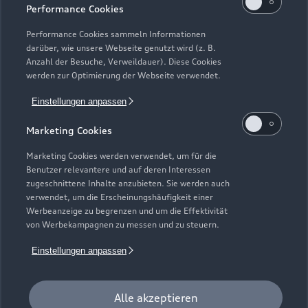
Performance Cookies
einem Fahrzeugalter von max. 24 Monaten nach
Erstzulassung, die über das Audi Handelsnetz vertrieben
Performance Cookies sammeln Informationen
werden. Ausgenommen hiervon sind händlereigene
darüber, wie unsere Webseite genutzt wird (z. B.
Mietfahrzeuge der Marke Audi, die in der Erstverwendung über
Anzahl der Besuche, Verweildauer). Diese Cookies
werden zur Optimierung der Webseite verwendet.
externe Mietwagengesellschaften wie bspw. EURO-Leasing
GmbH vermietet wurden. Detaillierte Hinweise finden Sie
Einstellungen anpassen
unter https://www.audi.de/junge-gebrauchtwagen.
Marketing Cookies
7
Audi Anschlussgarantie bereits enthalten in Audi
Werksdienstwagen und Audi Mietfahrzeugen gemäß
Marketing Cookies werden verwendet, um für die
Bedingungen der AUDI AG, Ingolstadt.
Benutzer relevantere und auf deren Interessen
zugeschnittene Inhalte anzubieten. Sie werden auch
8
Versicherungsleistungen werden durch den Audi
verwendet, um die Erscheinungshäufigkeit einer
Werbeanzeige zu begrenzen und um die Effektivität
VersicherungsService, Zweigniederlassung der Volkswagen
von Werbekampagnen zu messen und zu steuern.
Versicherungsdienst GmbH, Gifhorner Str. 57, 38112
Braunschweig, vermittelt und von der Volkswagen
Einstellungen anpassen
Autoversicherung AG, Gifhorner Str. 57, 38112 Braunschweig,
als Risikoträger erbracht. Gültig für Privatkunden und
gewerbliche Einzelabnehmer, die einen Pkw (ohne Vermietung)
Alle akzeptieren