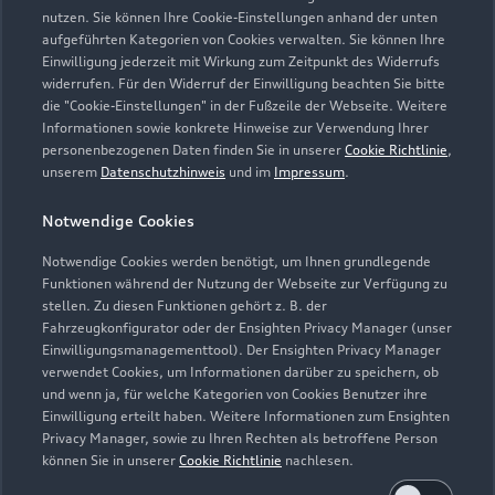
nutzen. Sie können Ihre Cookie-Einstellungen anhand der unten
Mietwagen). Der Partner entscheidet über die Art der
aufgeführten Kategorien von Cookies verwalten. Sie können Ihre
Ersatzmobilität. Die Ersatzmobilität gilt nur in
Einwilligung jederzeit mit Wirkung zum Zeitpunkt des Widerrufs
Zusammenhang mit Leistungen, die durch die Dienstleistung
widerrufen. Für den Widerruf der Einwilligung beachten Sie bitte
abgedeckt werden. Sie wird für einen Tag je Wartung oder
die "Cookie-Einstellungen" in der Fußzeile der Webseite. Weitere
Informationen sowie konkrete Hinweise zur Verwendung Ihrer
Inspektion gewährt.
personenbezogenen Daten finden Sie in unserer
Cookie Richtlinie
,
unserem
Datenschutzhinweis
und im
Impressum
.
5
Dieses Angebot ergänzt die in den Fahrzeugen enthaltene Audi
Anschlussgarantie der AUDI AG, Ingolstadt, um die
Notwendige Cookies
Dienstleistung Inspektion und Verschleiß der Audi Leasing,
Zweigniederlassung der Volkswagen Leasing GmbH,
Notwendige Cookies werden benötigt, um Ihnen grundlegende
Braunschweig. Nur für Audi Werksdienstwagen und Audi
Funktionen während der Nutzung der Webseite zur Verfügung zu
stellen. Zu diesen Funktionen gehört z. B. der
Mietfahrzeuge mit einer Audi Anschlussgarantie bis zu einem
Fahrzeugkonfigurator oder der Ensighten Privacy Manager (unser
Fahrzeugalter von 24 Monaten und 30.000 km
Einwilligungsmanagementtool). Der Ensighten Privacy Manager
Gesamtfahrleistung (Stichtag: Datum der Ummeldung auf den
verwendet Cookies, um Informationen darüber zu speichern, ob
neuen Gebrauchtwagenkunden). Für private und gewerbliche
und wenn ja, für welche Kategorien von Cookies Benutzer ihre
Einzelabnehmer sowie ausge wählte Sonderabnehmer.
Einwilligung erteilt haben. Weitere Informationen zum Ensighten
Privacy Manager, sowie zu Ihren Rechten als betroffene Person
6
Junge Gebrauchtwagen sind ehemalige Audi Mietfahrzeuge
können Sie in unserer
Cookie Richtlinie
nachlesen.
(AMF) oder Audi Werksdienstwagen (WDW) der AUDI AG mit