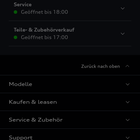
Service
Geöffnet bis
18:00
Teile- & Zubehörverkauf
Geöffnet bis
17:00
Zurück nach oben
Modelle
Kaufen & leasen
Alle Modelle
Modelle vergleichen
Service & Zubehör
Neuwagensuche
Elektromodelle
Gebrauchtwagensuche
Support
Saisonale Angebote