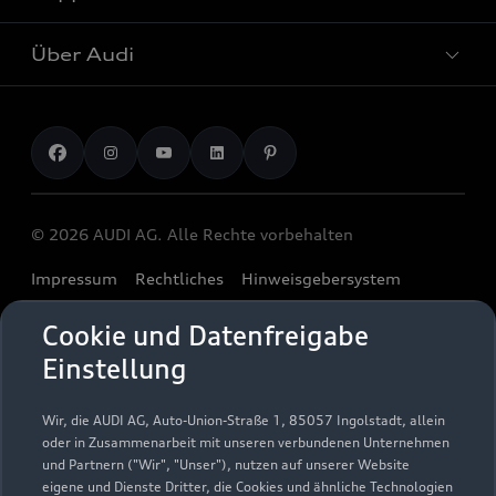
Plug-in-Hybride
Gebrauchtwagen
Audi Services
Über Audi
Kundenservice
Finanzierung
Garantie
Händlersuche
Aktionen & Angebote
Unternehmen
Audi digital services
Audi Code
Geschäftskunden
Karriere
myAudi
Häufige Fragen (FAQ)
Investor Relations
© 2026 AUDI AG. Alle Rechte vorbehalten
Audi Online Beratung
Presse & Media Center
Impressum
Rechtliches
Hinweisgebersystem
Online-Terminvereinbarung
Datenschutz
Datenschutzinformation
Cookie-Einstellungen
Servicekontakt
Cookie und Datenfreigabe
Cookie-Richtlinie
Barrierefreiheit
Audi erleben
Einstellung
Digital Services Act
EU Data Act
Bordbuch & Bedienungsanleitungen
Newsletter
Verträge kündigen
Wir, die AUDI AG, Auto-Union-Straße 1, 85057 Ingolstadt, allein
oder in Zusammenarbeit mit unseren verbundenen Unternehmen
1
Ein Service der AUTOHAUSEN® AG, In der Spöck 4, 77656
und Partnern ("Wir", "Unser"), nutzen auf unserer Website
Offenburg in Kooperation mit unseren Audi Partnern.
eigene und Dienste Dritter, die Cookies und ähnliche Technologien